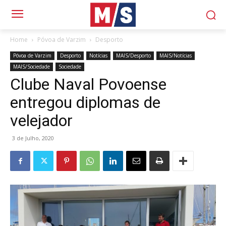
Home
Póvoa de Varzim
Desporto
Póvoa de Varzim
Desporto
Notícias
MAIS/Desporto
MAIS/Notícias
MAIS/Sociedade
Sociedade
Clube Naval Povoense
entregou diplomas de
velejador
3 de Julho, 2020