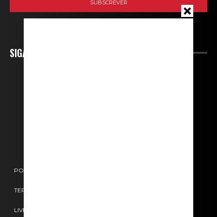
SIGA-NOS
POLÍTICA DE COOKIES
POLÍTICA DE PRIVACIDADE
TERMOS E CONDIÇÕES
CONTACTOS
FICHA TÉCNICA
LIVRO DE RECLAMAÇÕES