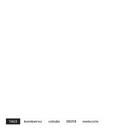
TAGS
bombeiros
colisão
EN318
motociclo