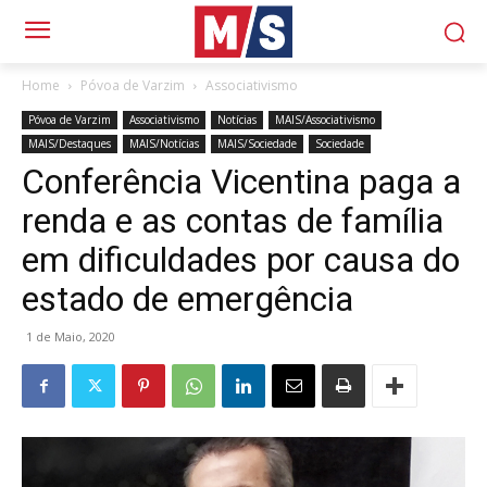
Home
Póvoa de Varzim
Associativismo
Póvoa de Varzim
Associativismo
Notícias
MAIS/Associativismo
MAIS/Destaques
MAIS/Notícias
MAIS/Sociedade
Sociedade
Conferência Vicentina paga a
renda e as contas de família
em dificuldades por causa do
estado de emergência
1 de Maio, 2020