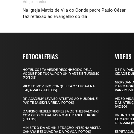
Artigo anterior
Na Igreja Matriz de Vila do Conde padre Paulo César
faz reflexão ao Evangelho do dia
FOTOGALERIAS
VIDEOS
HOTEL COSTA VERDE RECONHECIDO PELA
DE PAI PAR
VOGUE PORTUGAL POR UNIR ARTE E TURISMO
CIDADE DUR
(FOTOS)
NICKY JAM
PILOTO POVEIRO CONQUISTA 2.º LUGAR NA
DAS MAIOR
TAÇA RALLY (FOTOS)
VARZIM (VÍ
RP ACADEMY LEVA 50 ATLETAS AO MUNDIAL E
VÍDEO VIR
PARTE JÁ SEXTA‑FEIRA (FOTOS)
DAS ATENÇ
(VÍDEO)
DANCING REBELS REGRESSA DE THESSALONIKI
COM OITO MEDALHAS NO ALL DANCE EUROPE
BRUNO TOR
(FOTOS)
COMANDO D
DE PRAIA (
MINISTRO DA ADMINISTRAÇÃO INTERNA VISITA
CÂMARA E ESQUADRA DA PÓVOA (FOTOS)
ESPETÁCUL