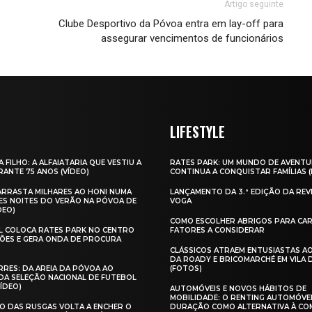
Artigo seguinte
Clube Desportivo da Póvoa entra em lay-off para
assegurar vencimentos de funcionários
LIFESTYLE
A FILHO: A ALFAIATARIA QUE VESTIU A
RATES PARK: UM MUNDO DE AVENTU
ANTE 75 ANOS (VÍDEO)
CONTINUA A CONQUISTAR FAMÍLIAS 
 ARRASTA MILHARES AO HONI NUMA
LANÇAMENTO DA 3.ª EDIÇÃO DA REV
ES NOITES DO VERÃO NA PÓVOA DE
VOGA
DEO)
COMO ESCOLHER ABRIGOS PARA CAR
AL COLOCA RATES PARK NO CENTRO
FATORES A CONSIDERAR
ÕES E GERA ONDA DE PROCURA
CLÁSSICOS ATRAEM ENTUSIASTAS A
DA ROADY E BRICOMARCHÉ EM VILA
RES: DA AREIA DA PÓVOA AO
(FOTOS)
A SELEÇÃO NACIONAL DE FUTEBOL
VÍDEO)
AUTOMÓVEIS E NOVOS HÁBITOS DE
MOBILIDADE: O RENTING AUTOMÓVE
O DAS RUSGAS VOLTA A ENCHER O
DURAÇÃO COMO ALTERNATIVA À CO