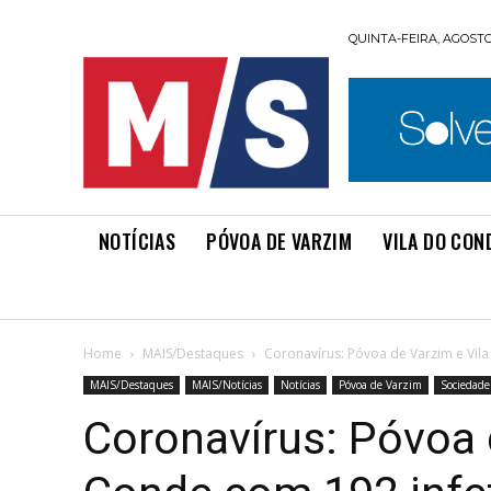
QUINTA-FEIRA, AGOSTO 
NOTÍCIAS
PÓVOA DE VARZIM
VILA DO CON
Home
MAIS/Destaques
Coronavírus: Póvoa de Varzim e Vil
MAIS/Destaques
MAIS/Notícias
Notícias
Póvoa de Varzim
Sociedade
Coronavírus: Póvoa 