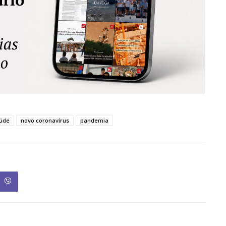
aúde
novo coronavírus
pandemia