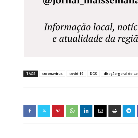
TAGS
coronavírus
covid-19
DGS
direção-geral de s