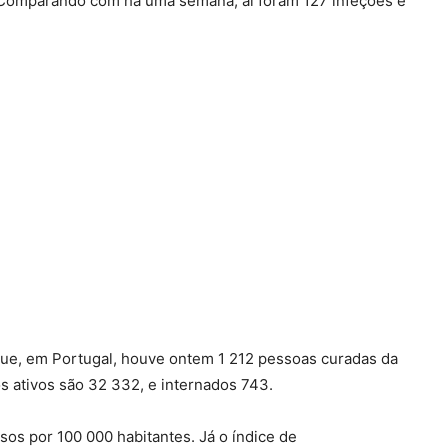
. Comparando com há uma semana, aí foram 127 infeções e
que, em Portugal, houve ontem 1 212 pessoas curadas da
 ativos são 32 332, e internados 743.
asos por 100 000 habitantes. Já o índice de