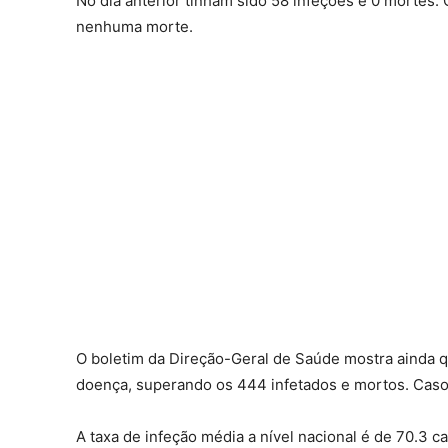
No dia anterior tinham sido 58 infeções e 0 mortes
nenhuma morte.
O boletim da Direção-Geral de Saúde mostra ainda 
doença, superando os 444 infetados e mortos. Casos
A taxa de infeção média a nível nacional é de 70.3 c