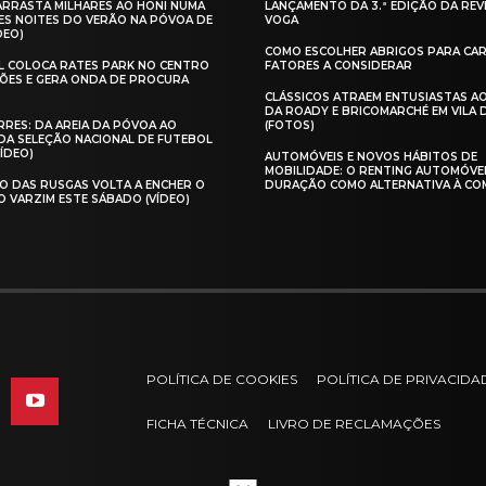
 ARRASTA MILHARES AO HONI NUMA
LANÇAMENTO DA 3.ª EDIÇÃO DA REV
ES NOITES DO VERÃO NA PÓVOA DE
VOGA
DEO)
COMO ESCOLHER ABRIGOS PARA CAR
AL COLOCA RATES PARK NO CENTRO
FATORES A CONSIDERAR
ÕES E GERA ONDA DE PROCURA
CLÁSSICOS ATRAEM ENTUSIASTAS A
DA ROADY E BRICOMARCHÉ EM VILA
RES: DA AREIA DA PÓVOA AO
(FOTOS)
A SELEÇÃO NACIONAL DE FUTEBOL
VÍDEO)
AUTOMÓVEIS E NOVOS HÁBITOS DE
MOBILIDADE: O RENTING AUTOMÓVE
O DAS RUSGAS VOLTA A ENCHER O
DURAÇÃO COMO ALTERNATIVA À CO
O VARZIM ESTE SÁBADO (VÍDEO)
POLÍTICA DE COOKIES
POLÍTICA DE PRIVACIDA
FICHA TÉCNICA
LIVRO DE RECLAMAÇÕES