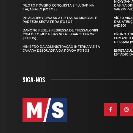
NICKY JAM
PILOTO POVEIRO CONQUISTA 2.º LUGAR NA
DAS MAIOR
TAÇA RALLY (FOTOS)
VARZIM (VÍ
RP ACADEMY LEVA 50 ATLETAS AO MUNDIAL E
VÍDEO VIR
PARTE JÁ SEXTA‑FEIRA (FOTOS)
DAS ATENÇ
(VÍDEO)
DANCING REBELS REGRESSA DE THESSALONIKI
COM OITO MEDALHAS NO ALL DANCE EUROPE
BRUNO TOR
(FOTOS)
COMANDO D
DE PRAIA (
MINISTRO DA ADMINISTRAÇÃO INTERNA VISITA
CÂMARA E ESQUADRA DA PÓVOA (FOTOS)
ESPETÁCUL
ESTÁDIO D
SIGA-NOS