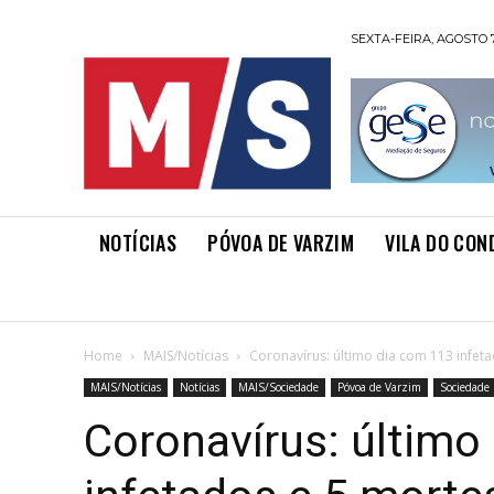
SEXTA-FEIRA, AGOSTO 7
NOTÍCIAS
PÓVOA DE VARZIM
VILA DO CON
Home
MAIS/Notícias
Coronavírus: último dia com 113 infet
MAIS/Notícias
Notícias
MAIS/Sociedade
Póvoa de Varzim
Sociedade
Coronavírus: último