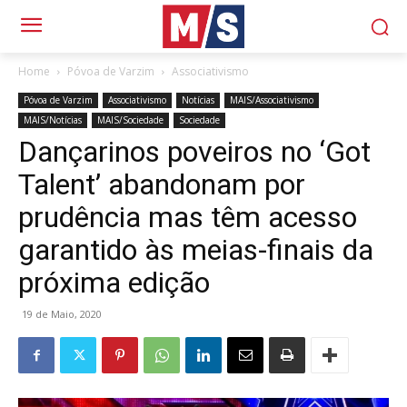
Home
Póvoa de Varzim
Associativismo
Póvoa de Varzim
Associativismo
Notícias
MAIS/Associativismo
MAIS/Notícias
MAIS/Sociedade
Sociedade
Dançarinos poveiros no ‘Got
Talent’ abandonam por
prudência mas têm acesso
garantido às meias-finais da
próxima edição
19 de Maio, 2020