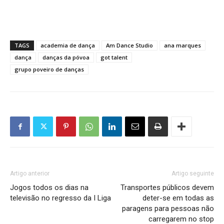
TAGS
academia de dança
Am Dance Studio
ana marques
dança
danças da póvoa
got talent
grupo poveiro de danças
Artigo anterior
Artigo seguinte
Jogos todos os dias na
Transportes públicos devem
televisão no regresso da I Liga
deter-se em todas as
paragens para pessoas não
carregarem no stop