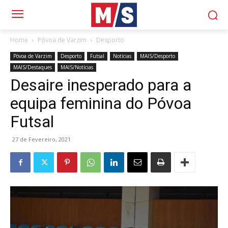
Home
Póvoa de Varzim
Desporto
Póvoa de Varzim
Desporto
Futsal
Notícias
MAIS/Desporto
MAIS/Destaques
MAIS/Notícias
Desaire inesperado para a
equipa feminina do Póvoa
Futsal
27 de Fevereiro, 2021