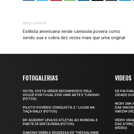
Artigo anterior
Estilista americana vende camisola poveira como
sendo sua e cobra dez vezes mais que uma original
FOTOGALERIAS
VIDEOS
HOTEL COSTA VERDE RECONHECIDO PELA
DE PAI PAR
VOGUE PORTUGAL POR UNIR ARTE E TURISMO
CIDADE DUR
(FOTOS)
NICKY JAM
PILOTO POVEIRO CONQUISTA 2.º LUGAR NA
DAS MAIOR
TAÇA RALLY (FOTOS)
VARZIM (VÍ
RP ACADEMY LEVA 50 ATLETAS AO MUNDIAL E
VÍDEO VIR
PARTE JÁ SEXTA‑FEIRA (FOTOS)
DAS ATENÇ
(VÍDEO)
DANCING REBELS REGRESSA DE THESSALONIKI