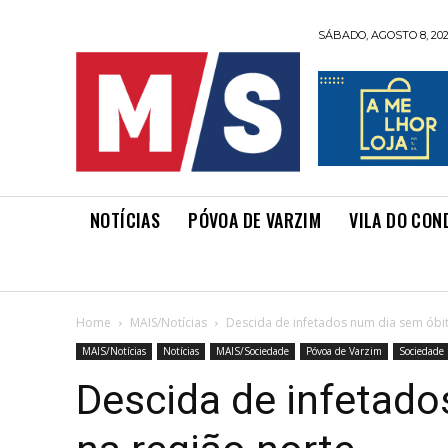
SÁBADO, AGOSTO 8, 20
NOTÍCIAS
PÓVOA DE VARZIM
VILA DO CON
Home
MAIS/Notícias
Descida de infetados num dia sem óbit
MAIS/Notícias
Notícias
MAIS/Sociedade
Póvoa de Varzim
Sociedade
Descida de infetado