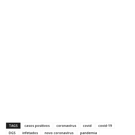
TAGS
casos positivos
coronavírus
covid
covid-19
DGS
infetados
novo coronavírus
pandemia