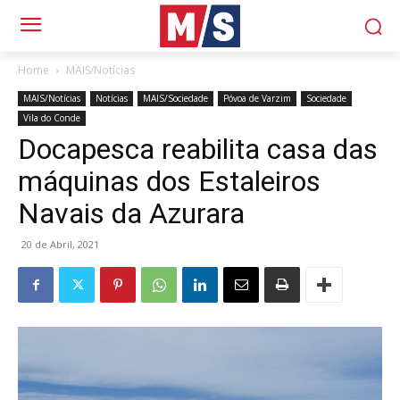
Home
MAIS/Notícias
MAIS/Notícias
Notícias
MAIS/Sociedade
Póvoa de Varzim
Sociedade
Vila do Conde
Docapesca reabilita casa das
máquinas dos Estaleiros
Navais da Azurara
20 de Abril, 2021