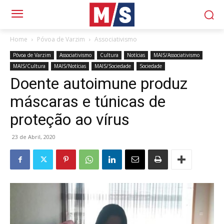
Home
Póvoa de Varzim
Associativismo
Póvoa de Varzim
Associativismo
Cultura
Notícias
MAIS/Associativismo
MAIS/Cultura
MAIS/Notícias
MAIS/Sociedade
Sociedade
Doente autoimune produz
máscaras e túnicas de
proteção ao vírus
23 de Abril, 2020