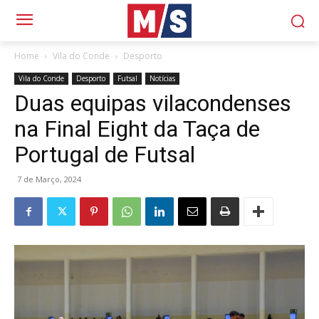
Home
Vila do Conde
Desporto
Vila do Conde
Desporto
Futsal
Notícias
Duas equipas vilacondenses
na Final Eight da Taça de
Portugal de Futsal
7 de Março, 2024