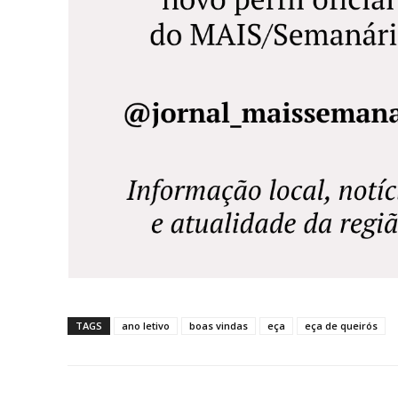
TAGS
ano letivo
boas vindas
eça
eça de queirós