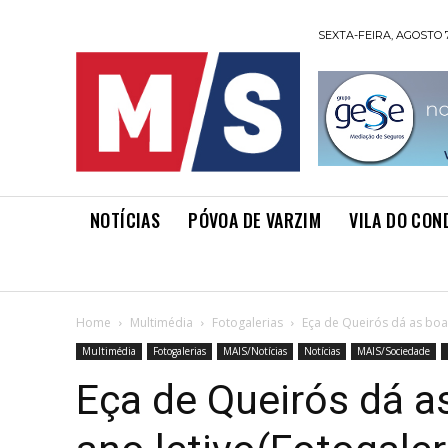
SEXTA-FEIRA, AGOSTO 7
NOTÍCIAS
PÓVOA DE VARZIM
VILA DO CON
Home
Multimédia
Fotogalerias
Eça de Queirós dá as boas
Multimédia
Fotogalerias
MAIS/Notícias
Notícias
MAIS/Sociedade
Eça de Queirós dá a