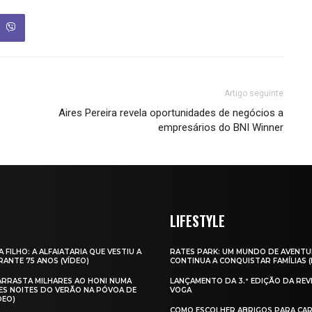
Artigo seguinte
Aires Pereira revela oportunidades de negócios a
empresários do BNI Winner
LIFESTYLE
A FILHO: A ALFAIATARIA QUE VESTIU A
RATES PARK: UM MUNDO DE AVENTU
ANTE 75 ANOS (VÍDEO)
CONTINUA A CONQUISTAR FAMÍLIAS 
 ARRASTA MILHARES AO HONI NUMA
LANÇAMENTO DA 3.ª EDIÇÃO DA REV
ES NOITES DO VERÃO NA PÓVOA DE
VOGA
DEO)
COMO ESCOLHER ABRIGOS PARA CAR