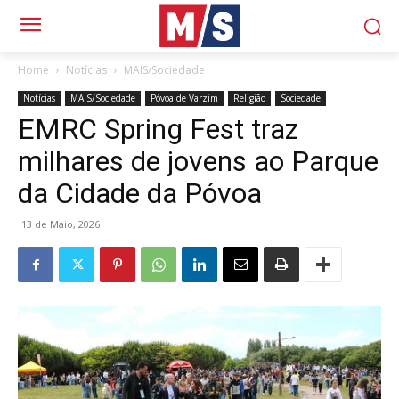
Home
Notícias
MAIS/Sociedade
Notícias
MAIS/Sociedade
Póvoa de Varzim
Religião
Sociedade
EMRC Spring Fest traz
milhares de jovens ao Parque
da Cidade da Póvoa
13 de Maio, 2026