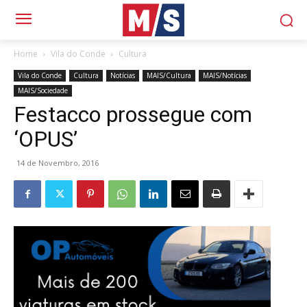
Home
Vila do Conde
Cultura
Vila do Conde
Cultura
Notícias
MAIS/Cultura
MAIS/Notícias
MAIS/Sociedade
Festacco prossegue com
‘OPUS’
14 de Novembro, 2016