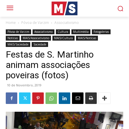
Home
Póvoa de Varzim
Associativismo
Póvoa de Varzim
Associativismo
Cultura
Multimédia
Fotogalerias
Notícias
MAIS/Associativismo
MAIS/Cultura
MAIS/Notícias
MAIS/Sociedade
Sociedade
Festas de S. Martinho
animam associações
poveiras (fotos)
10 de Novembro, 2019