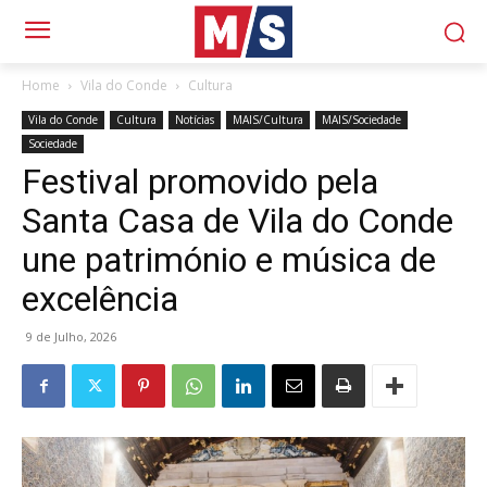
Home
Vila do Conde
Cultura
Vila do Conde
Cultura
Notícias
MAIS/Cultura
MAIS/Sociedade
Sociedade
Festival promovido pela
Santa Casa de Vila do Conde
une património e música de
excelência
9 de Julho, 2026