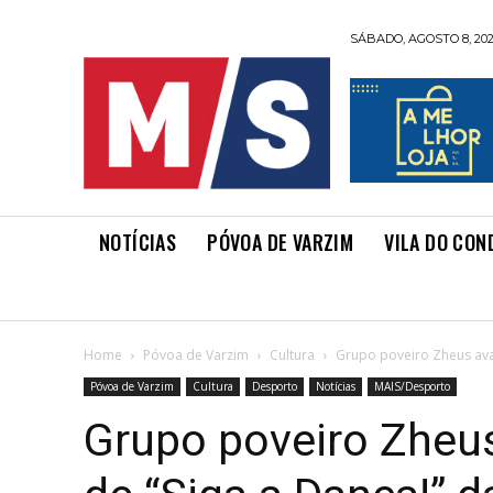
SÁBADO, AGOSTO 8, 20
NOTÍCIAS
PÓVOA DE VARZIM
VILA DO CON
Home
Póvoa de Varzim
Cultura
Grupo poveiro Zheus avan
Póvoa de Varzim
Cultura
Desporto
Notícias
MAIS/Desporto
Grupo poveiro Zheus