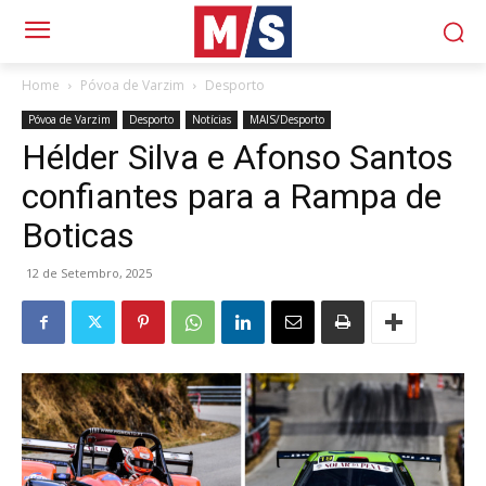
Home
Póvoa de Varzim
Desporto
Póvoa de Varzim
Desporto
Notícias
MAIS/Desporto
Hélder Silva e Afonso Santos
confiantes para a Rampa de
Boticas
12 de Setembro, 2025