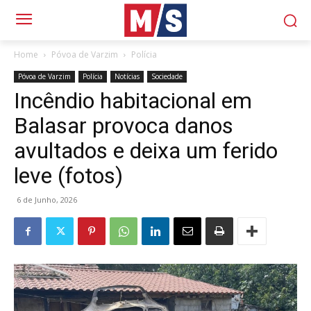
Home
Póvoa de Varzim
Polícia
Póvoa de Varzim
Polícia
Notícias
Sociedade
Incêndio habitacional em
Balasar provoca danos
avultados e deixa um ferido
leve (fotos)
6 de Junho, 2026