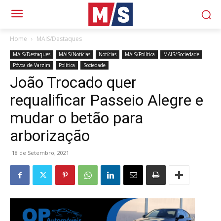
Home
MAIS/Destaques
MAIS/Destaques
MAIS/Notícias
Notícias
MAIS/Política
MAIS/Sociedade
Póvoa de Varzim
Política
Sociedade
João Trocado quer
requalificar Passeio Alegre e
mudar o betão para
arborização
18 de Setembro, 2021