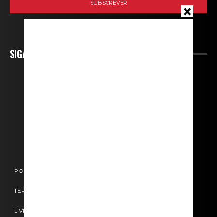
SIGA-NOS
POLÍTICA DE COOKIES
POLÍTICA DE PRIVACIDADE
TERMOS E CONDIÇÕES
CONTACTOS
FICHA TÉCNICA
LIVRO DE RECLAMAÇÕES