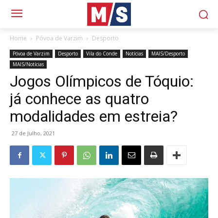
Home
Póvoa de Varzim
Desporto
Póvoa de Varzim
Desporto
Vila do Conde
Notícias
MAIS/Desporto
MAIS/Notícias
Jogos Olímpicos de Tóquio:
já conhece as quatro
modalidades em estreia?
27 de Julho, 2021