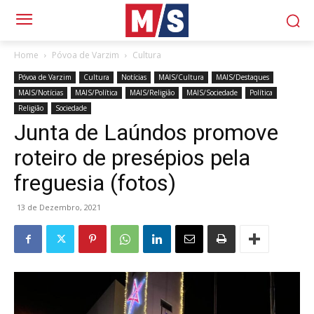
Home
Póvoa de Varzim
Cultura
Póvoa de Varzim
Cultura
Notícias
MAIS/Cultura
MAIS/Destaques
MAIS/Notícias
MAIS/Política
MAIS/Religião
MAIS/Sociedade
Política
Religião
Sociedade
Junta de Laúndos promove
roteiro de presépios pela
freguesia (fotos)
13 de Dezembro, 2021