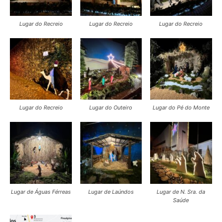
Lugar do Recreio
Lugar do Recreio
Lugar do Recreio
Lugar do Recreio
Lugar do Outeiro
Lugar do Pé do Monte
Lugar de Águas Férreas
Lugar de Laúndos
Lugar de N. Sra. da
Saúde