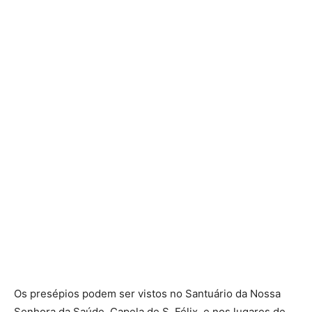
Os presépios podem ser vistos no Santuário da Nossa
Senhora da Saúde, Capela de S. Félix, e nos lugares de