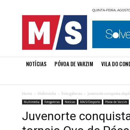
QUINTA-FEIRA, AGOSTO 
NOTÍCIAS
PÓVOA DE VARZIM
VILA DO CON
Home
Multimédia
Fotogalerias
Juvenorte conquista dupla
Multimédia
Fotogalerias
Notícias
MAIS/Desporto
Póvoa de Varzim
Juvenorte conquista