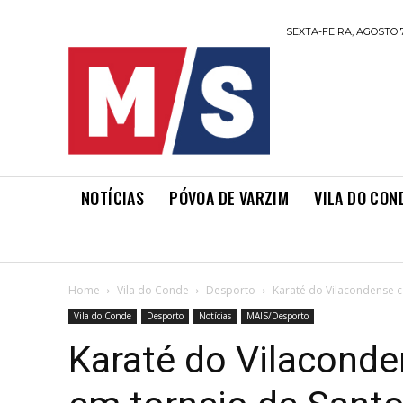
SEXTA-FEIRA, AGOSTO 7
NOTÍCIAS
PÓVOA DE VARZIM
VILA DO CON
Home
Vila do Conde
Desporto
Karaté do Vilacondense 
Vila do Conde
Desporto
Notícias
MAIS/Desporto
Karaté do Vilacond