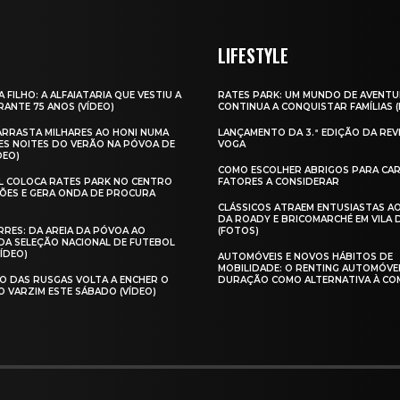
LIFESTYLE
A FILHO: A ALFAIATARIA QUE VESTIU A
RATES PARK: UM MUNDO DE AVENTU
ANTE 75 ANOS (VÍDEO)
CONTINUA A CONQUISTAR FAMÍLIAS 
 ARRASTA MILHARES AO HONI NUMA
LANÇAMENTO DA 3.ª EDIÇÃO DA REV
ES NOITES DO VERÃO NA PÓVOA DE
VOGA
DEO)
COMO ESCOLHER ABRIGOS PARA CAR
AL COLOCA RATES PARK NO CENTRO
FATORES A CONSIDERAR
ÕES E GERA ONDA DE PROCURA
CLÁSSICOS ATRAEM ENTUSIASTAS A
DA ROADY E BRICOMARCHÉ EM VILA
RES: DA AREIA DA PÓVOA AO
(FOTOS)
A SELEÇÃO NACIONAL DE FUTEBOL
VÍDEO)
AUTOMÓVEIS E NOVOS HÁBITOS DE
MOBILIDADE: O RENTING AUTOMÓVE
O DAS RUSGAS VOLTA A ENCHER O
DURAÇÃO COMO ALTERNATIVA À CO
O VARZIM ESTE SÁBADO (VÍDEO)