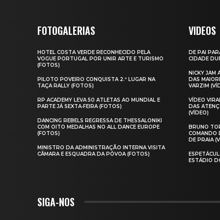
FOTOGALERIAS
VIDEOS
HOTEL COSTA VERDE RECONHECIDO PELA
DE PAI PAR
VOGUE PORTUGAL POR UNIR ARTE E TURISMO
CIDADE DUR
(FOTOS)
NICKY JAM
PILOTO POVEIRO CONQUISTA 2.º LUGAR NA
DAS MAIOR
TAÇA RALLY (FOTOS)
VARZIM (VÍ
RP ACADEMY LEVA 50 ATLETAS AO MUNDIAL E
VÍDEO VIR
PARTE JÁ SEXTA‑FEIRA (FOTOS)
DAS ATENÇ
(VÍDEO)
DANCING REBELS REGRESSA DE THESSALONIKI
COM OITO MEDALHAS NO ALL DANCE EUROPE
BRUNO TOR
(FOTOS)
COMANDO D
DE PRAIA (
MINISTRO DA ADMINISTRAÇÃO INTERNA VISITA
CÂMARA E ESQUADRA DA PÓVOA (FOTOS)
ESPETÁCUL
ESTÁDIO D
SIGA-NOS