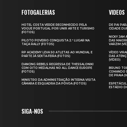
FOTOGALERIAS
VIDEOS
HOTEL COSTA VERDE RECONHECIDO PELA
DE PAI PAR
VOGUE PORTUGAL POR UNIR ARTE E TURISMO
CIDADE DUR
(FOTOS)
NICKY JAM
PILOTO POVEIRO CONQUISTA 2.º LUGAR NA
DAS MAIOR
TAÇA RALLY (FOTOS)
VARZIM (VÍ
RP ACADEMY LEVA 50 ATLETAS AO MUNDIAL E
VÍDEO VIR
PARTE JÁ SEXTA‑FEIRA (FOTOS)
DAS ATENÇ
(VÍDEO)
DANCING REBELS REGRESSA DE THESSALONIKI
COM OITO MEDALHAS NO ALL DANCE EUROPE
BRUNO TOR
(FOTOS)
COMANDO D
DE PRAIA (
MINISTRO DA ADMINISTRAÇÃO INTERNA VISITA
CÂMARA E ESQUADRA DA PÓVOA (FOTOS)
ESPETÁCUL
ESTÁDIO D
SIGA-NOS