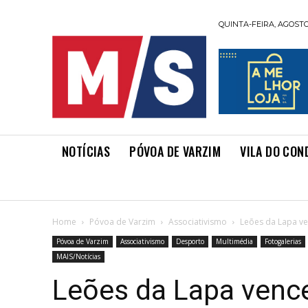
QUINTA-FEIRA, AGOSTO 
NOTÍCIAS
PÓVOA DE VARZIM
VILA DO CON
Home
Póvoa de Varzim
Associativismo
Leões da Lapa ve
Póvoa de Varzim
Associativismo
Desporto
Multimédia
Fotogalerias
MAIS/Notícias
Leões da Lapa vence