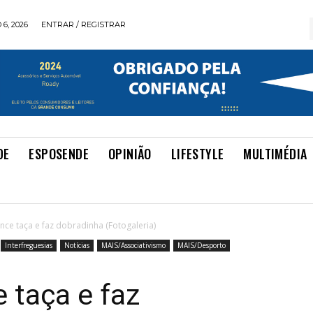
6, 2026
ENTRAR / REGISTRAR
DE
ESPOSENDE
OPINIÃO
LIFESTYLE
MULTIMÉDIA
nce taça e faz dobradinha (Fotogaleria)
Interfreguesias
Notícias
MAIS/Associativismo
MAIS/Desporto
 taça e faz