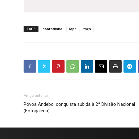
TAGS
dobradinha
lapa
taça
Artigo anterior
Póvoa Andebol conquista subida à 2ª Divisão Nacional
(Fotogaleria)