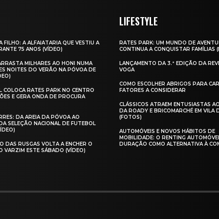
LIFESTYLE
A FILHO: A ALFAIATARIA QUE VESTIU A
RATES PARK: UM MUNDO DE AVENTU
ANTE 75 ANOS (VÍDEO)
CONTINUA A CONQUISTAR FAMÍLIAS 
 ARRASTA MILHARES AO HONI NUMA
LANÇAMENTO DA 3.ª EDIÇÃO DA REV
ES NOITES DO VERÃO NA PÓVOA DE
VOGA
DEO)
COMO ESCOLHER ABRIGOS PARA CAR
AL COLOCA RATES PARK NO CENTRO
FATORES A CONSIDERAR
ÕES E GERA ONDA DE PROCURA
CLÁSSICOS ATRAEM ENTUSIASTAS A
DA ROADY E BRICOMARCHÉ EM VILA
RES: DA AREIA DA PÓVOA AO
(FOTOS)
A SELEÇÃO NACIONAL DE FUTEBOL
VÍDEO)
AUTOMÓVEIS E NOVOS HÁBITOS DE
MOBILIDADE: O RENTING AUTOMÓVE
O DAS RUSGAS VOLTA A ENCHER O
DURAÇÃO COMO ALTERNATIVA À CO
O VARZIM ESTE SÁBADO (VÍDEO)