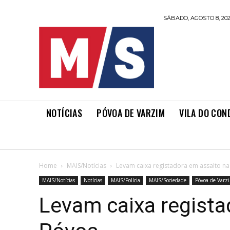
SÁBADO, AGOSTO 8, 20
NOTÍCIAS
PÓVOA DE VARZIM
VILA DO CON
Home
MAIS/Notícias
Levam caixa registadora em assalto n
MAIS/Notícias
Notícias
MAIS/Polícia
MAIS/Sociedade
Póvoa de Varz
Levam caixa regista