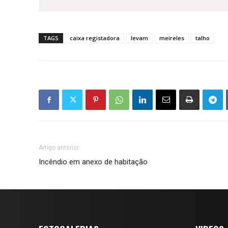
TAGS
caixa registadora
levam
meireles
talho
Artigo anterior
Incêndio em anexo de habitação