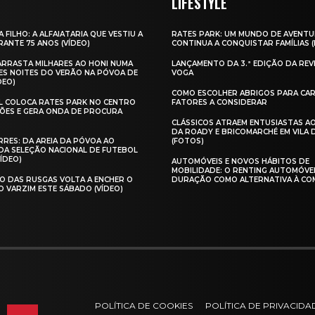
LIFESTYLE
A FILHO: A ALFAIATARIA QUE VESTIU A
RATES PARK: UM MUNDO DE AVENTU
ANTE 75 ANOS (VÍDEO)
CONTINUA A CONQUISTAR FAMÍLIAS 
 ARRASTA MILHARES AO HONI NUMA
LANÇAMENTO DA 3.ª EDIÇÃO DA REV
ES NOITES DO VERÃO NA PÓVOA DE
VOGA
DEO)
COMO ESCOLHER ABRIGOS PARA CAR
AL COLOCA RATES PARK NO CENTRO
FATORES A CONSIDERAR
ÕES E GERA ONDA DE PROCURA
CLÁSSICOS ATRAEM ENTUSIASTAS A
DA ROADY E BRICOMARCHÉ EM VILA
RES: DA AREIA DA PÓVOA AO
(FOTOS)
A SELEÇÃO NACIONAL DE FUTEBOL
VÍDEO)
AUTOMÓVEIS E NOVOS HÁBITOS DE
MOBILIDADE: O RENTING AUTOMÓVE
O DAS RUSGAS VOLTA A ENCHER O
DURAÇÃO COMO ALTERNATIVA À CO
O VARZIM ESTE SÁBADO (VÍDEO)
POLÍTICA DE COOKIES
POLÍTICA DE PRIVACIDA