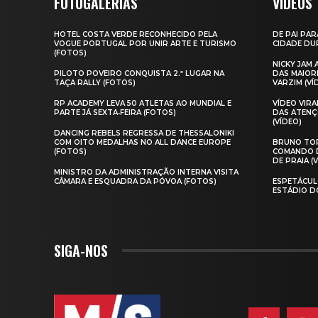
FOTOGALERIAS
VIDEOS
HOTEL COSTA VERDE RECONHECIDO PELA
DE PAI PAR
VOGUE PORTUGAL POR UNIR ARTE E TURISMO
CIDADE DUR
(FOTOS)
NICKY JAM
PILOTO POVEIRO CONQUISTA 2.º LUGAR NA
DAS MAIOR
TAÇA RALLY (FOTOS)
VARZIM (VÍ
RP ACADEMY LEVA 50 ATLETAS AO MUNDIAL E
VÍDEO VIR
PARTE JÁ SEXTA‑FEIRA (FOTOS)
DAS ATENÇ
(VÍDEO)
DANCING REBELS REGRESSA DE THESSALONIKI
COM OITO MEDALHAS NO ALL DANCE EUROPE
BRUNO TOR
(FOTOS)
COMANDO D
DE PRAIA (
MINISTRO DA ADMINISTRAÇÃO INTERNA VISITA
CÂMARA E ESQUADRA DA PÓVOA (FOTOS)
ESPETÁCUL
ESTÁDIO D
SIGA-NOS