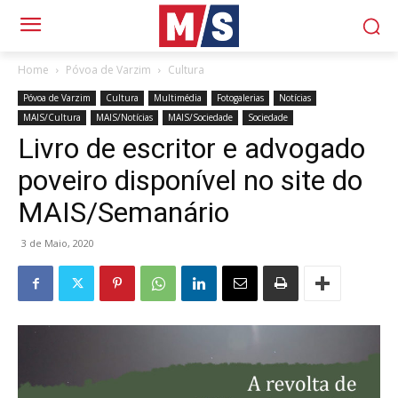
Home
Póvoa de Varzim
Cultura
Póvoa de Varzim
Cultura
Multimédia
Fotogalerias
Notícias
MAIS/Cultura
MAIS/Notícias
MAIS/Sociedade
Sociedade
Livro de escritor e advogado
poveiro disponível no site do
MAIS/Semanário
3 de Maio, 2020