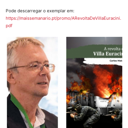
Pode descarregar o exemplar em:
https://maissemanario.pt/promo/ARevoltaDeVillaEuracini.
pdf