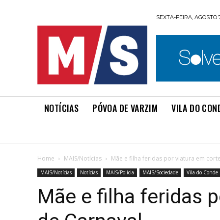
SEXTA-FEIRA, AGOSTO 7
NOTÍCIAS
PÓVOA DE VARZIM
VILA DO CON
Home
MAIS/Notícias
Mãe e filha feridas por viatura em cort
MAIS/Notícias
Notícias
MAIS/Polícia
MAIS/Sociedade
Vila do Conde
Mãe e filha feridas 