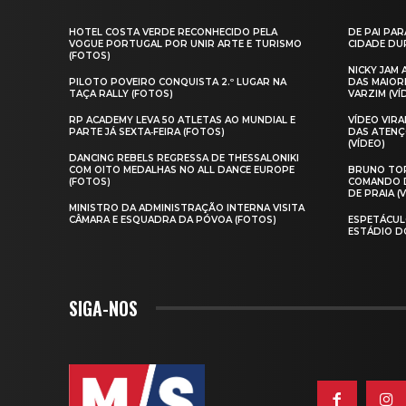
HOTEL COSTA VERDE RECONHECIDO PELA
DE PAI PAR
VOGUE PORTUGAL POR UNIR ARTE E TURISMO
CIDADE DUR
(FOTOS)
NICKY JAM
PILOTO POVEIRO CONQUISTA 2.º LUGAR NA
DAS MAIOR
TAÇA RALLY (FOTOS)
VARZIM (VÍ
RP ACADEMY LEVA 50 ATLETAS AO MUNDIAL E
VÍDEO VIR
PARTE JÁ SEXTA‑FEIRA (FOTOS)
DAS ATENÇ
(VÍDEO)
DANCING REBELS REGRESSA DE THESSALONIKI
COM OITO MEDALHAS NO ALL DANCE EUROPE
BRUNO TOR
(FOTOS)
COMANDO D
DE PRAIA (
MINISTRO DA ADMINISTRAÇÃO INTERNA VISITA
CÂMARA E ESQUADRA DA PÓVOA (FOTOS)
ESPETÁCUL
ESTÁDIO D
SIGA-NOS