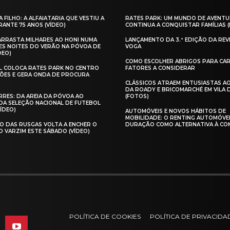
A FILHO: A ALFAIATARIA QUE VESTIU A
RATES PARK: UM MUNDO DE AVENTU
ANTE 75 ANOS (VÍDEO)
CONTINUA A CONQUISTAR FAMÍLIAS 
 ARRASTA MILHARES AO HONI NUMA
LANÇAMENTO DA 3.ª EDIÇÃO DA REV
ES NOITES DO VERÃO NA PÓVOA DE
VOGA
DEO)
COMO ESCOLHER ABRIGOS PARA CAR
AL COLOCA RATES PARK NO CENTRO
FATORES A CONSIDERAR
ÕES E GERA ONDA DE PROCURA
CLÁSSICOS ATRAEM ENTUSIASTAS A
DA ROADY E BRICOMARCHÉ EM VILA
RES: DA AREIA DA PÓVOA AO
(FOTOS)
A SELEÇÃO NACIONAL DE FUTEBOL
VÍDEO)
AUTOMÓVEIS E NOVOS HÁBITOS DE
MOBILIDADE: O RENTING AUTOMÓVE
O DAS RUSGAS VOLTA A ENCHER O
DURAÇÃO COMO ALTERNATIVA À CO
O VARZIM ESTE SÁBADO (VÍDEO)
POLÍTICA DE COOKIES
POLÍTICA DE PRIVACIDA