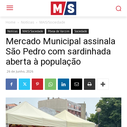
Home
Notícias
MAIS/Sociedade
Notícias
MAIS/Sociedade
Póvoa de Varzim
Sociedade
Mercado Municipal assinala
São Pedro com sardinhada
aberta à população
26 de Junho, 2026