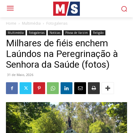
Home
Multimédia
Fotogalerias
Multimédia
Fotogalerias
Notícias
Póvoa de Varzim
Religião
Milhares de fiéis enchem
Laúndos na Peregrinação à
Senhora da Saúde (fotos)
31 de Maio, 2026