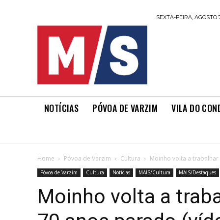
SEXTA-FEIRA, AGOSTO 7
NOTÍCIAS
PÓVOA DE VARZIM
VILA DO CON
Home
Póvoa de Varzim
Cultura
Moinho volta a trabalha
Póvoa de Varzim
Cultura
Notícias
MAIS/Cultura
MAIS/Destaques
Moinho volta a trab