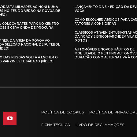
 ARRASTA MILHARES AO HONI NUMA
LANÇAMENTO DA 3.ª EDIÇÃO DA REV
ES NOITES DO VERÃO NA PÓVOA DE
VOGA
DEO)
COMO ESCOLHER ABRIGOS PARA CAR
AL COLOCA RATES PARK NO CENTRO
FATORES A CONSIDERAR
ÕES E GERA ONDA DE PROCURA
CLÁSSICOS ATRAEM ENTUSIASTAS A
DA ROADY E BRICOMARCHÉ EM VILA
RES: DA AREIA DA PÓVOA AO
(FOTOS)
A SELEÇÃO NACIONAL DE FUTEBOL
VÍDEO)
AUTOMÓVEIS E NOVOS HÁBITOS DE
MOBILIDADE: O RENTING AUTOMÓVE
O DAS RUSGAS VOLTA A ENCHER O
DURAÇÃO COMO ALTERNATIVA À CO
O VARZIM ESTE SÁBADO (VÍDEO)
POLÍTICA DE COOKIES
POLÍTICA DE PRIVACIDA
FICHA TÉCNICA
LIVRO DE RECLAMAÇÕES