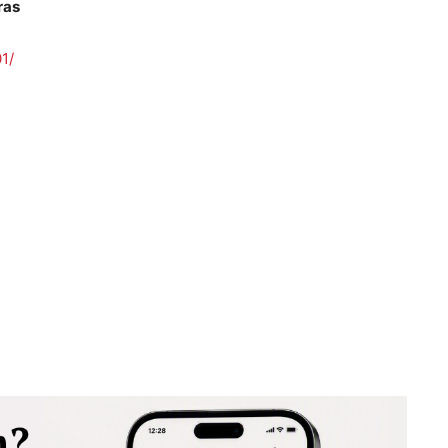
ras
1/