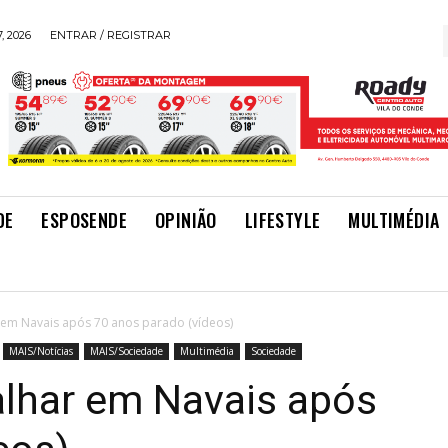
, 2026
ENTRAR / REGISTRAR
DE
ESPOSENDE
OPINIÃO
LIFESTYLE
MULTIMÉDIA
r em Navais após 70 anos parado (vídeos)
MAIS/Notícias
MAIS/Sociedade
Multimédia
Sociedade
alhar em Navais após