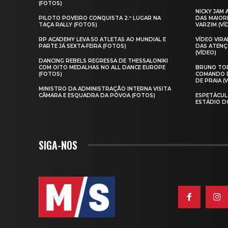
(FOTOS)
NICKY JAM
PILOTO POVEIRO CONQUISTA 2.º LUGAR NA
DAS MAIOR
TAÇA RALLY (FOTOS)
VARZIM (VÍ
RP ACADEMY LEVA 50 ATLETAS AO MUNDIAL E
VÍDEO VIR
PARTE JÁ SEXTA‑FEIRA (FOTOS)
DAS ATENÇ
(VÍDEO)
DANCING REBELS REGRESSA DE THESSALONIKI
COM OITO MEDALHAS NO ALL DANCE EUROPE
BRUNO TOR
(FOTOS)
COMANDO D
DE PRAIA (
MINISTRO DA ADMINISTRAÇÃO INTERNA VISITA
CÂMARA E ESQUADRA DA PÓVOA (FOTOS)
ESPETÁCUL
ESTÁDIO D
SIGA-NOS