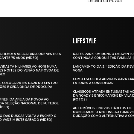
Leiteira da Póvoa
LIFESTYLE
A FILHO: A ALFAIATARIA QUE VESTIU A
RATES PARK: UM MUNDO DE AVENTU
ANTE 75 ANOS (VÍDEO)
CONTINUA A CONQUISTAR FAMÍLIAS 
 ARRASTA MILHARES AO HONI NUMA
LANÇAMENTO DA 3.ª EDIÇÃO DA REV
ES NOITES DO VERÃO NA PÓVOA DE
VOGA
DEO)
COMO ESCOLHER ABRIGOS PARA CAR
AL COLOCA RATES PARK NO CENTRO
FATORES A CONSIDERAR
ÕES E GERA ONDA DE PROCURA
CLÁSSICOS ATRAEM ENTUSIASTAS A
DA ROADY E BRICOMARCHÉ EM VILA
RES: DA AREIA DA PÓVOA AO
(FOTOS)
A SELEÇÃO NACIONAL DE FUTEBOL
VÍDEO)
AUTOMÓVEIS E NOVOS HÁBITOS DE
MOBILIDADE: O RENTING AUTOMÓVE
O DAS RUSGAS VOLTA A ENCHER O
DURAÇÃO COMO ALTERNATIVA À CO
O VARZIM ESTE SÁBADO (VÍDEO)