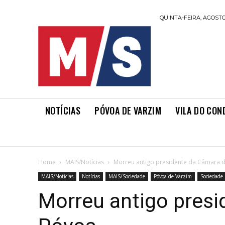
QUINTA-FEIRA, AGOSTO 
NOTÍCIAS
PÓVOA DE VARZIM
VILA DO CON
Home
MAIS/Notícias
Morreu antigo presidente da Câmara 
MAIS/Notícias
Notícias
MAIS/Sociedade
Póvoa de Varzim
Sociedade
Morreu antigo pres