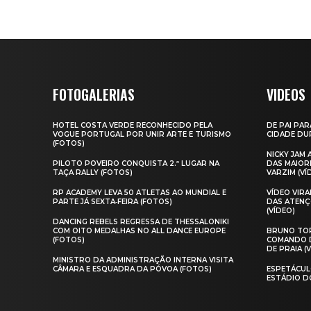
FOTOGALERIAS
VIDEOS
HOTEL COSTA VERDE RECONHECIDO PELA
DE PAI PAR
VOGUE PORTUGAL POR UNIR ARTE E TURISMO
CIDADE DUR
(FOTOS)
NICKY JAM
PILOTO POVEIRO CONQUISTA 2.º LUGAR NA
DAS MAIOR
TAÇA RALLY (FOTOS)
VARZIM (VÍ
RP ACADEMY LEVA 50 ATLETAS AO MUNDIAL E
VÍDEO VIR
PARTE JÁ SEXTA‑FEIRA (FOTOS)
DAS ATENÇ
(VÍDEO)
DANCING REBELS REGRESSA DE THESSALONIKI
COM OITO MEDALHAS NO ALL DANCE EUROPE
BRUNO TOR
(FOTOS)
COMANDO D
DE PRAIA (
MINISTRO DA ADMINISTRAÇÃO INTERNA VISITA
CÂMARA E ESQUADRA DA PÓVOA (FOTOS)
ESPETÁCUL
ESTÁDIO D