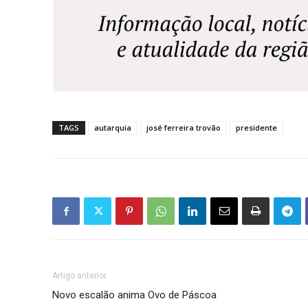
TAGS
autarquia
josé ferreira trovão
presidente
Artigo anterior
Novo escalão anima Ovo de Páscoa