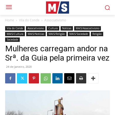
Home
Vila do Conde
Associativismo
Vila do Conde
Associativismo
Cultura
Notícias
MAIS/Associativismo
MAIS/Cultura
MAIS/Notícias
MAIS/Religião
MAIS/Sociedade
Religião
Sociedade
Mulheres carregam andor na
Srª. da Guia pela primeira vez
24 de Janeiro, 2020