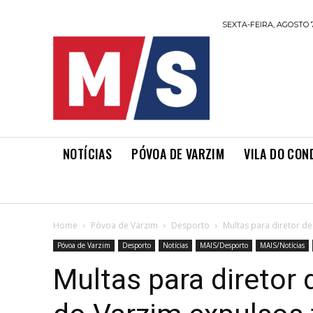
SEXTA-FEIRA, AGOSTO 7
NOTÍCIAS
PÓVOA DE VARZIM
VILA DO CON
Home
Póvoa de Varzim
Desporto
Multas para diretor de
Póvoa de Varzim
Desporto
Notícias
MAIS/Desporto
MAIS/Notícias
Multas para diretor 