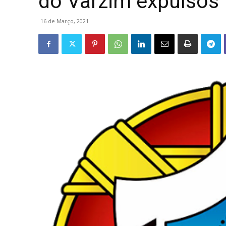
do Varzim expulsos f
16 de Março, 2021