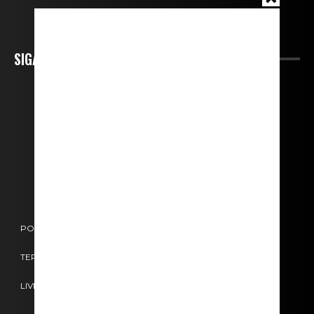
SIGA-NOS
POLÍTICA DE COOKIES
POLÍTICA DE PRIVACIDADE
TERMOS E CONDIÇÕES
CONTACTOS
FICHA TÉCNICA
LIVRO DE RECLAMAÇÕES