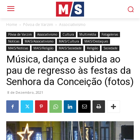
Home
Póvoa de Varzim
Associativismo
Póvoa de Varzim
Associativismo
Cultura
Multimédia
Fotogalerias
Notícias
MAIS/Associativismo
MAIS/Cultura
MAIS/Destaques
MAIS/Notícias
MAIS/Religião
MAIS/Sociedade
Religião
Sociedade
Música, dança e subida ao
pau de regresso às festas da
Senhora da Conceição (fotos)
8 de Dezembro, 2021