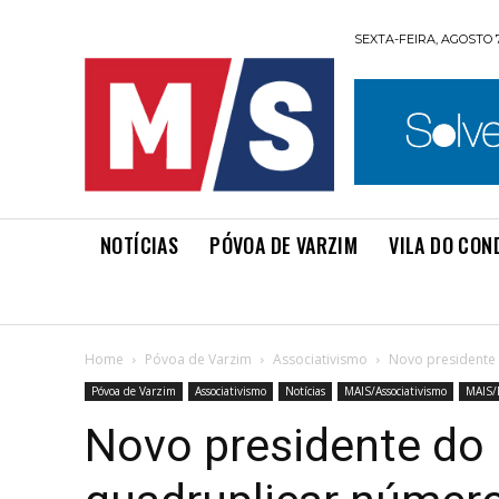
SEXTA-FEIRA, AGOSTO 7
NOTÍCIAS
PÓVOA DE VARZIM
VILA DO CON
Home
Póvoa de Varzim
Associativismo
Novo presidente
Póvoa de Varzim
Associativismo
Notícias
MAIS/Associativismo
MAIS/
Novo presidente do