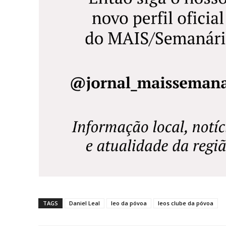
TAGS
Daniel Leal
leo da póvoa
leos clube da póvoa