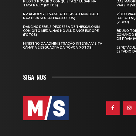
PILOTO POVEIRO CONQUISTA 2.º LUGAR NA
DAS MAIOR
TAÇA RALLY (FOTOS)
VARZIM (VÍ
RP ACADEMY LEVA 50 ATLETAS AO MUNDIAL E
VÍDEO VIR
PARTE JÁ SEXTA‑FEIRA (FOTOS)
DAS ATENÇ
(VÍDEO)
DANCING REBELS REGRESSA DE THESSALONIKI
COM OITO MEDALHAS NO ALL DANCE EUROPE
BRUNO TOR
(FOTOS)
COMANDO D
DE PRAIA (
MINISTRO DA ADMINISTRAÇÃO INTERNA VISITA
CÂMARA E ESQUADRA DA PÓVOA (FOTOS)
ESPETÁCUL
ESTÁDIO D
SIGA-NOS