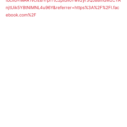
fbclid=IwAR1vcfEBYrpiTtCzptdvoYwv2yr3QJ88mdWzCYA
njtUik5Y8tNlMNL4u96Y&referrer=https%3A%2F%2Fl.fac
ebook.com%2F