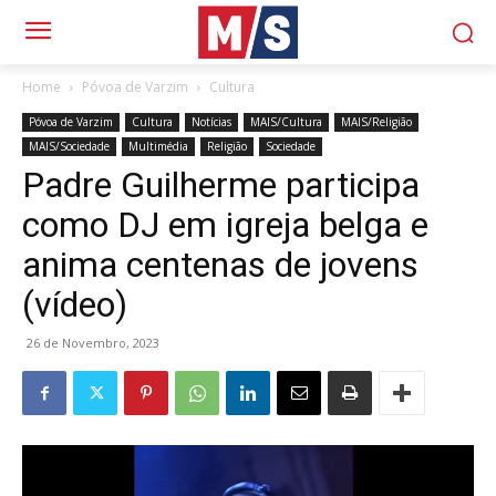
Home
Póvoa de Varzim
Cultura
Póvoa de Varzim
Cultura
Notícias
MAIS/Cultura
MAIS/Religião
MAIS/Sociedade
Multimédia
Religião
Sociedade
Padre Guilherme participa
como DJ em igreja belga e
anima centenas de jovens
(vídeo)
26 de Novembro, 2023