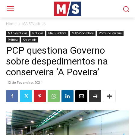
Home
MAIS/Notícias
MAIS/Notícias
Notícias
MAIS/Política
MAIS/Sociedade
Póvoa de Varzim
Política
Sociedade
PCP questiona Governo
sobre despedimentos na
conserveira ‘A Poveira’
12 de Fevereiro, 2021