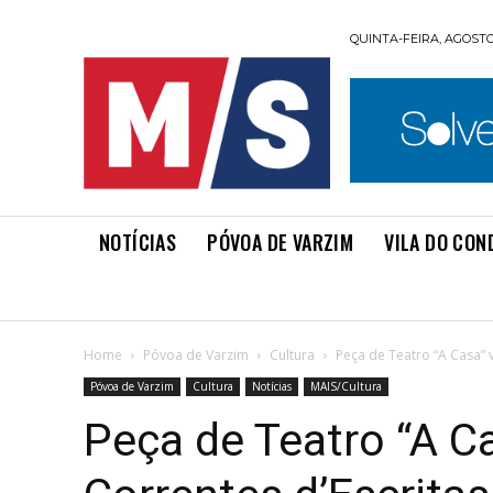
QUINTA-FEIRA, AGOSTO 
NOTÍCIAS
PÓVOA DE VARZIM
VILA DO CON
Home
Póvoa de Varzim
Cultura
Peça de Teatro “A Casa” v
Póvoa de Varzim
Cultura
Notícias
MAIS/Cultura
Peça de Teatro “A Ca