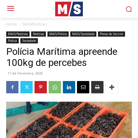
Home
MAIS/Notícias
MAIS/Notícias
Notícias
MAIS/Polícia
MAIS/Sociedade
Póvoa de Varzim
Polícia
Sociedade
Polícia Marítima apreende
100kg de percebes
17 de Fevereiro, 2020