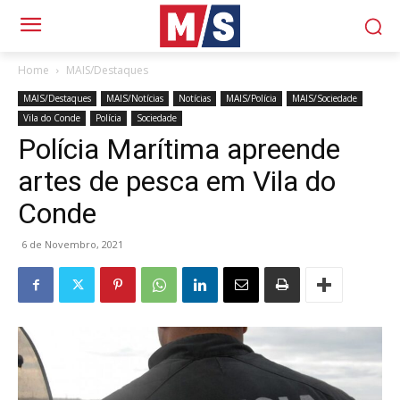
Home
MAIS/Destaques
MAIS/Destaques
MAIS/Notícias
Notícias
MAIS/Polícia
MAIS/Sociedade
Vila do Conde
Polícia
Sociedade
Polícia Marítima apreende
artes de pesca em Vila do
Conde
6 de Novembro, 2021