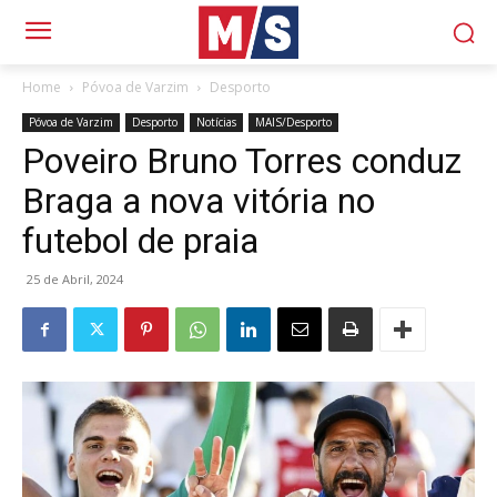
Home
Póvoa de Varzim
Desporto
Póvoa de Varzim
Desporto
Notícias
MAIS/Desporto
Poveiro Bruno Torres conduz
Braga a nova vitória no
futebol de praia
25 de Abril, 2024