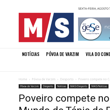
SEXTA-FEIRA, AGOSTO 7
NOTÍCIAS
PÓVOA DE VARZIM
VILA DO CON
Home
Póvoa de Varzim
Desporto
Poveiro compete no C
Póvoa de Varzim
Desporto
Notícias
MAIS/Desporto
MAIS/Notícias
Poveiro compete n