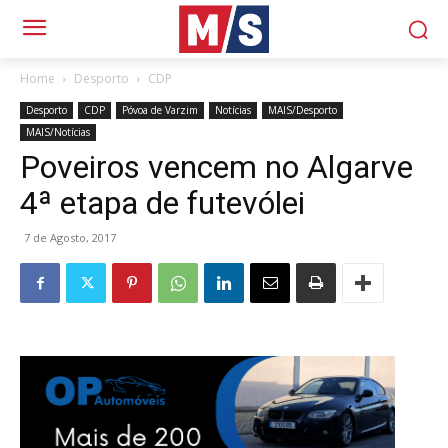
Home
Desporto
CDP
Desporto
CDP
Póvoa de Varzim
Notícias
MAIS/Desporto
MAIS/Notícias
Poveiros vencem no Algarve
4ª etapa de futevólei
7 de Agosto, 2017