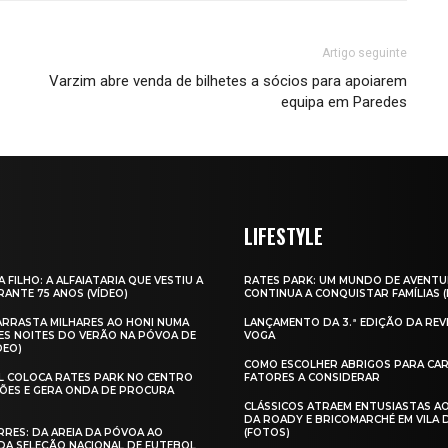
Artigo seguinte
Varzim abre venda de bilhetes a sócios para apoiarem
equipa em Paredes
LIFESTYLE
A FILHO: A ALFAIATARIA QUE VESTIU A
RATES PARK: UM MUNDO DE AVENTU
ANTE 75 ANOS (VÍDEO)
CONTINUA A CONQUISTAR FAMÍLIAS 
 ARRASTA MILHARES AO HONI NUMA
LANÇAMENTO DA 3.ª EDIÇÃO DA REV
ES NOITES DO VERÃO NA PÓVOA DE
VOGA
DEO)
COMO ESCOLHER ABRIGOS PARA CAR
AL COLOCA RATES PARK NO CENTRO
FATORES A CONSIDERAR
ÕES E GERA ONDA DE PROCURA
CLÁSSICOS ATRAEM ENTUSIASTAS A
DA ROADY E BRICOMARCHÉ EM VILA
RES: DA AREIA DA PÓVOA AO
(FOTOS)
A SELEÇÃO NACIONAL DE FUTEBOL