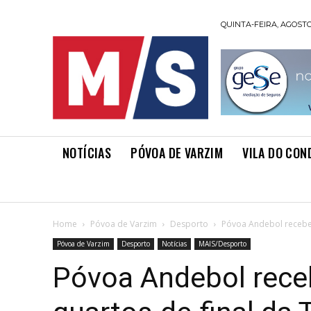
QUINTA-FEIRA, AGOSTO 
NOTÍCIAS
PÓVOA DE VARZIM
VILA DO CON
Home
Póvoa de Varzim
Desporto
Póvoa Andebol recebe 
Póvoa de Varzim
Desporto
Notícias
MAIS/Desporto
Póvoa Andebol rece