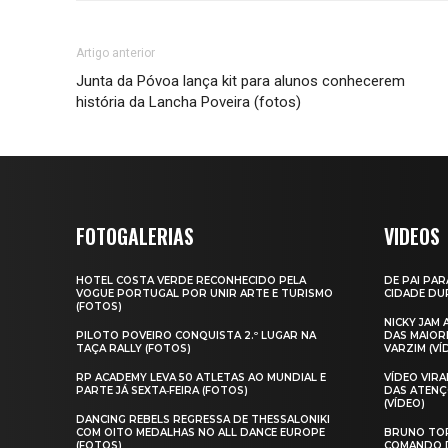
Artigo anterior
Junta da Póvoa lança kit para alunos conhecerem
história da Lancha Poveira (fotos)
FOTOGALERIAS
VIDEOS
HOTEL COSTA VERDE RECONHECIDO PELA
DE PAI PAR
VOGUE PORTUGAL POR UNIR ARTE E TURISMO
CIDADE DUR
(FOTOS)
NICKY JAM
PILOTO POVEIRO CONQUISTA 2.º LUGAR NA
DAS MAIOR
TAÇA RALLY (FOTOS)
VARZIM (VÍ
RP ACADEMY LEVA 50 ATLETAS AO MUNDIAL E
VÍDEO VIR
PARTE JÁ SEXTA‑FEIRA (FOTOS)
DAS ATENÇ
(VÍDEO)
DANCING REBELS REGRESSA DE THESSALONIKI
COM OITO MEDALHAS NO ALL DANCE EUROPE
BRUNO TOR
(FOTOS)
COMANDO D