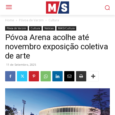
Home
Póvoa de Varzim
Cultura
Póvoa de Varzim
Cultura
Notícias
MAIS/Cultura
Póvoa Arena acolhe até
novembro exposição coletiva
de arte
11 de Setembro, 2025