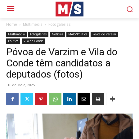
Home
Multimédia
Fotogalerias
Multimédia
Fotogalerias
Notícias
MAIS/Política
Póvoa de Varzim
Política
Vila do Conde
Póvoa de Varzim e Vila do
Conde têm candidatos a
deputados (fotos)
16 de Maio, 2025