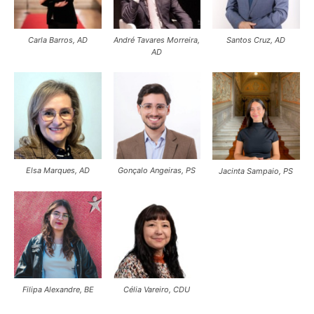
Carla Barros, AD
André Tavares Morreira,
Santos Cruz, AD
AD
Elsa Marques, AD
Gonçalo Angeiras, PS
Jacinta Sampaio, PS
Filipa Alexandre, BE
Célia Vareiro, CDU