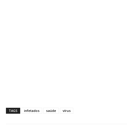
TAGS
infetados
saúde
vírus