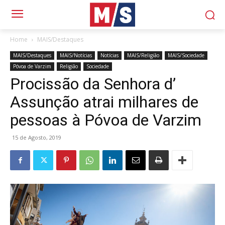
Home
MAIS/Destaques
MAIS/Destaques
MAIS/Notícias
Notícias
MAIS/Religião
MAIS/Sociedade
Póvoa de Varzim
Religião
Sociedade
Procissão da Senhora d’
Assunção atrai milhares de
pessoas à Póvoa de Varzim
15 de Agosto, 2019